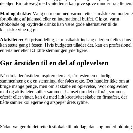
detaljer. En fotovæg med vintertema kan give sjove minder fra aftenen.
Mad og drikke:
Vælg en menu med varme retter – måske en moderne
fortolkning af julemad eller en international buffet. Gløgg, varm
chokolade og krydrede drinks kan være gode alternativer til de
klassiske vine og øl.
Aktiviteter:
En prisuddeling, et musikalsk indslag eller en fælles dans
kan sætte gang i festen. Hvis budgettet tillader det, kan en professionel
entertainer eller DJ løfte stemningen yderligere.
Gør årstiden til en del af oplevelsen
Når du lader årstiden inspirere temaet, får festen en naturlig
sammenhæng og en stemning, der føles ægte. Det handler ikke om at
bruge mange penge, men om at skabe en oplevelse, hvor omgivelser,
mad og aktiviteter spiller sammen. Uanset om det er forår, sommer,
efterår eller vinter, kan du med lidt kreativitet skabe en firmafest, der
både samler kollegerne og afspejler årets rytme.
Sådan vælger du det rette festlokale til middag, dans og underholdning