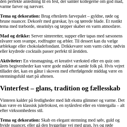
den perfekte anledning til en fest, der samler kollegerne om god mad,
varme farver og nærvær.
Tema og dekoration:
Brug efterårets farvepalet – gyldne, røde og
brune nuancer. Dekorér med græskar, lys og tørrede blade. Et rustikt
tema med træborde, stearinlys og tæpper skaber en varm atmosfære.
Mad og drikke:
Server simreretter, supper eller tapas med sæsonens
råvarer som svampe, rodfrugter og æbler. Til dessert kan du vælge
æblekage eller chokoladefondant. Drikkevarer som varm cider, rødvin
eller krydrede cocktails passer perfekt til årstiden.
Aktiviteter:
En vinsmagning, et kreativt værksted eller en quiz om
årets begivenheder kan være gode måder at samle folk på. Hvis vejret
tillader det, kan en gåtur i skoven med efterfølgende middag være en
stemningsfuld start på aftenen.
Vinterfest – glans, tradition og fællesskab
Vinteren kalder på festligheder med lidt ekstra glimmer og varme. Det
kan være en klassisk julefrokost, en nytårsfest eller en vintergalla – alt
efter virksomhedens stil.
Tema og dekoration:
Skab en elegant stemning med sølv, guld og
hvide nuancer, eller gå den hyggelige vej med gran, lys og røde