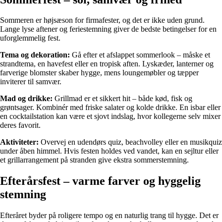
Sommeren er højsæson for firmafester, og det er ikke uden grund.
Lange lyse aftener og feriestemning giver de bedste betingelser for en
uforglemmelig fest.
Tema og dekoration:
Gå efter et afslappet sommerlook – måske et
strandtema, en havefest eller en tropisk aften. Lyskæder, lanterner og
farverige blomster skaber hygge, mens loungemøbler og tæpper
inviterer til samvær.
Mad og drikke:
Grillmad er et sikkert hit – både kød, fisk og
grøntsager. Kombinér med friske salater og kolde drikke. En isbar eller
en cocktailstation kan være et sjovt indslag, hvor kollegerne selv mixer
deres favorit.
Aktiviteter:
Overvej en udendørs quiz, beachvolley eller en musikquiz
under åben himmel. Hvis festen holdes ved vandet, kan en sejltur eller
et grillarrangement på stranden give ekstra sommerstemning.
Efterårsfest – varme farver og hyggelig
stemning
Efteråret byder på roligere tempo og en naturlig trang til hygge. Det er