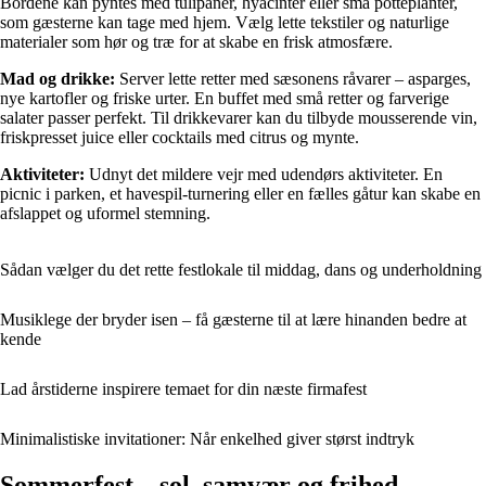
Bordene kan pyntes med tulipaner, hyacinter eller små potteplanter,
som gæsterne kan tage med hjem. Vælg lette tekstiler og naturlige
materialer som hør og træ for at skabe en frisk atmosfære.
Mad og drikke:
Server lette retter med sæsonens råvarer – asparges,
nye kartofler og friske urter. En buffet med små retter og farverige
salater passer perfekt. Til drikkevarer kan du tilbyde mousserende vin,
friskpresset juice eller cocktails med citrus og mynte.
Aktiviteter:
Udnyt det mildere vejr med udendørs aktiviteter. En
picnic i parken, et havespil-turnering eller en fælles gåtur kan skabe en
afslappet og uformel stemning.
Sådan vælger du det rette festlokale til middag, dans og underholdning
Musiklege der bryder isen – få gæsterne til at lære hinanden bedre at
kende
Lad årstiderne inspirere temaet for din næste firmafest
Minimalistiske invitationer: Når enkelhed giver størst indtryk
Sommerfest – sol, samvær og frihed