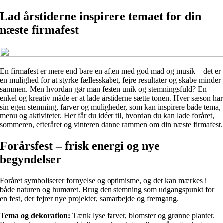
Lad årstiderne inspirere temaet for din
næste firmafest
En firmafest er mere end bare en aften med god mad og musik – det er
en mulighed for at styrke fællesskabet, fejre resultater og skabe minder
sammen. Men hvordan gør man festen unik og stemningsfuld? En
enkel og kreativ måde er at lade årstiderne sætte tonen. Hver sæson har
sin egen stemning, farver og muligheder, som kan inspirere både tema,
menu og aktiviteter. Her får du idéer til, hvordan du kan lade foråret,
sommeren, efteråret og vinteren danne rammen om din næste firmafest.
Forårsfest – frisk energi og nye
begyndelser
Foråret symboliserer fornyelse og optimisme, og det kan mærkes i
både naturen og humøret. Brug den stemning som udgangspunkt for
en fest, der fejrer nye projekter, samarbejde og fremgang.
Tema og dekoration:
Tænk lyse farver, blomster og grønne planter.