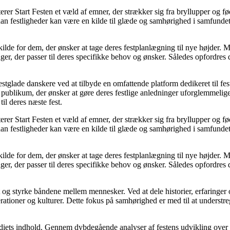
erer Start Festen et væld af emner, der strækker sig fra bryllupper og 
dan festligheder kan være en kilde til glæde og samhørighed i samfunde
kilde for dem, der ønsker at tage deres festplanlægning til nye højder. 
, der passer til deres specifikke behov og ønsker. Således opfordres de
festglade danskere ved at tilbyde en omfattende platform dedikeret til fes
t publikum, der ønsker at gøre deres festlige anledninger uforglemmelig
til deres næste fest.
erer Start Festen et væld af emner, der strækker sig fra bryllupper og 
dan festligheder kan være en kilde til glæde og samhørighed i samfunde
kilde for dem, der ønsker at tage deres festplanlægning til nye højder. 
, der passer til deres specifikke behov og ønsker. Således opfordres de
g styrke båndene mellem mennesker. Ved at dele historier, erfaringer og t
ationer og kulturer. Dette fokus på samhørighed er med til at understreg
diets indhold. Gennem dybdegående analyser af festens udvikling over tid