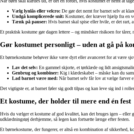
Når børn skal klædes ud, er det en fordel, hvis kostumet er nemt at tage 
Vælg lynlås eller velcro:
De gør det nemt for barnet selv at kla
Undgå komplicerede snit:
Kostumer, der kræver hjælp fra en vo
Tænk på pauser:
Hvis barnet skal spise eller hvile, er det rart
Et praktisk kostume gør dagen lettere – og mindsker risikoen for tårer, n
Gør kostumet personligt – uden at gå på k
Et børnekostume behøver ikke være dyrt eller avanceret for at være sjo
Lav det selv:
En gammel skjorte, et tørklæde og lidt ansigtsmaling
Genbrug og kombiner:
Kig i klædeskabet – måske kan du samme
Lad barnet være med:
Når barnet selv får lov at vælge farver e
Det vigtigste er, at barnet føler sig godt tilpas og kan leve sig ind i rolle
Et kostume, der holder til mere end én fest
Hvis du vælger et kostume af god kvalitet, kan det bruges igen – eller 
udklædningstøj derhjemme, så legen kan fortsætte længe efter festen.
Et børnekostume, der fungerer, er altså en kombination af sikkerhed, komfo