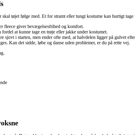
ds
r skal tøjet følge med. Et for stramt eller tungt kostume kan hurtigt ta
er fleece giver bevægelsesfrihed og komfort.
fordel at kunne tage en trøje eller jakke under kostumet.
jovt i starten, men ender ofte med, at halvdelen ligger på gulvet efter 
es. Kan det sidde, løbe og danse uden problemer, er du på rette vej.
ng.
ende
voksne