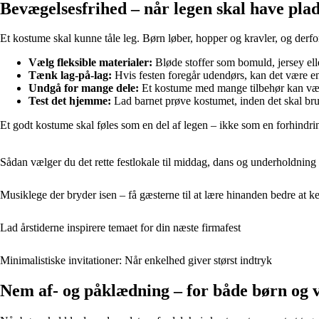
Bevægelsesfrihed – når legen skal have pla
Et kostume skal kunne tåle leg. Børn løber, hopper og kravler, og derfo
Vælg fleksible materialer:
Bløde stoffer som bomuld, jersey ell
Tænk lag-på-lag:
Hvis festen foregår udendørs, kan det være en 
Undgå for mange dele:
Et kostume med mange tilbehør kan være s
Test det hjemme:
Lad barnet prøve kostumet, inden det skal brug
Et godt kostume skal føles som en del af legen – ikke som en forhindri
Sådan vælger du det rette festlokale til middag, dans og underholdning
Musiklege der bryder isen – få gæsterne til at lære hinanden bedre at k
Lad årstiderne inspirere temaet for din næste firmafest
Minimalistiske invitationer: Når enkelhed giver størst indtryk
Nem af- og påklædning – for både børn og 