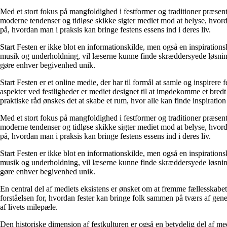
Med et stort fokus på mangfoldighed i festformer og traditioner præsent
moderne tendenser og tidløse skikke sigter mediet mod at belyse, hvor
på, hvordan man i praksis kan bringe festens essens ind i deres liv.
Start Festen er ikke blot en informationskilde, men også en inspirations
musik og underholdning, vil læserne kunne finde skræddersyede løsninger
gøre enhver begivenhed unik.
Start Festen er et online medie, der har til formål at samle og inspirere 
aspekter ved festligheder er mediet designet til at imødekomme et bred
praktiske råd ønskes det at skabe et rum, hvor alle kan finde inspiration 
Med et stort fokus på mangfoldighed i festformer og traditioner præsent
moderne tendenser og tidløse skikke sigter mediet mod at belyse, hvor
på, hvordan man i praksis kan bringe festens essens ind i deres liv.
Start Festen er ikke blot en informationskilde, men også en inspirations
musik og underholdning, vil læserne kunne finde skræddersyede løsninger
gøre enhver begivenhed unik.
En central del af mediets eksistens er ønsket om at fremme fællesskabet o
forståelsen for, hvordan fester kan bringe folk sammen på tværs af gener
af livets milepæle.
Den historiske dimension af festkulturen er også en betydelig del af me