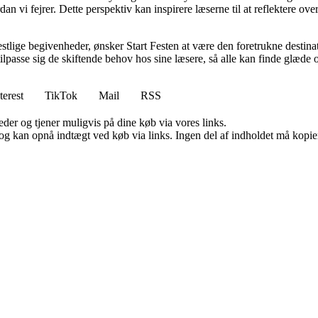
an vi fejrer. Dette perspektiv kan inspirere læserne til at reflektere o
stlige begivenheder, ønsker Start Festen at være den foretrukne destinati
 tilpasse sig de skiftende behov hos sine læsere, så alle kan finde glæde
terest
TikTok
Mail
RSS
er og tjener muligvis på dine køb via vores links.
og kan opnå indtægt ved køb via links. Ingen del af indholdet må kopiere