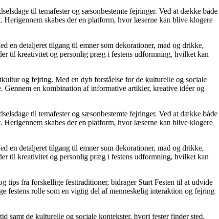
fødselsdage til temafester og sæsonbestemte fejringer. Ved at dække både
t. Herigennem skabes der en platform, hvor læserne kan blive klogere
Med en detaljeret tilgang til emner som dekorationer, mad og drikke,
r til kreativitet og personlig præg i festens udformning, hvilket kan
tkultur og fejring. Med en dyb forståelse for de kulturelle og sociale
e. Gennem en kombination af informative artikler, kreative idéer og
fødselsdage til temafester og sæsonbestemte fejringer. Ved at dække både
t. Herigennem skabes der en platform, hvor læserne kan blive klogere
Med en detaljeret tilgang til emner som dekorationer, mad og drikke,
r til kreativitet og personlig præg i festens udformning, hvilket kan
ips fra forskellige festtraditioner, bidrager Start Festen til at udvide
e festens rolle som en vigtig del af menneskelig interaktion og fejring
 samt de kulturelle og sociale kontekster, hvori fester finder sted,