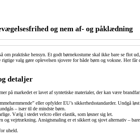
vægelsesfrihed og nem af- og påklædning
å om praktiske hensyn. Et godt børnekostume skal ikke bare se flot ud,
de rigtige valg gøre oplevelsen sjovere for både børn og voksne. Her får
og detaljer
er på markedet er lavet af syntetiske materialer, der kan være brandfa
ehæmmende” eller opfylder EU’s sikkerhedsstandarder. Undgå løst tyl o
undgås – især til de mindste børn.
ge. Vælg i stedet velcro eller elastik, som løsner sig let.
og vejrtrækning. Ansigtsmaling er et sikkert og sjovt alternativ – bare
for uheld.