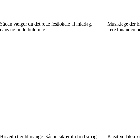
Sådan vælger du det rette festlokale til middag,
Musiklege der br
dans og underholdning
lære hinanden b
Hovedretter til mange: Sådan sikrer du fuld smag
Kreative takkeko