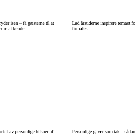
yder isen – få gæsterne til at
Lad årstiderne inspirere temaet f
edre at kende
firmafest
rt: Lav personlige hilsner af
Personlige gaver som tak – sådan