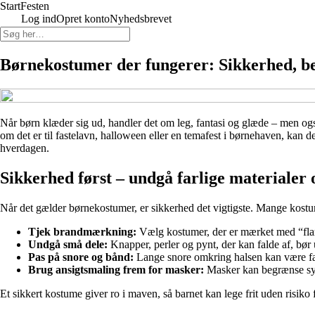
Start
Festen
Log ind
Opret konto
Nyhedsbrevet
Børnekostumer der fungerer: Sikkerhed, be
Når børn klæder sig ud, handler det om leg, fantasi og glæde – men ogs
om det er til fastelavn, halloween eller en temafest i børnehaven, kan 
hverdagen.
Sikkerhed først – undgå farlige materialer 
Når det gælder børnekostumer, er sikkerhed det vigtigste. Mange kostum
Tjek brandmærkning:
Vælg kostumer, der er mærket med “flamm
Undgå små dele:
Knapper, perler og pynt, der kan falde af, bør 
Pas på snore og bånd:
Lange snore omkring halsen kan være farli
Brug ansigtsmaling frem for masker:
Masker kan begrænse syn 
Et sikkert kostume giver ro i maven, så barnet kan lege frit uden risiko 