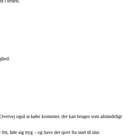
t i festen.
ighed.
l. Overvej også at købe kostumer, der kan bruges som almindeligt
, føle sig tryg – og have det sjovt fra start til slut.