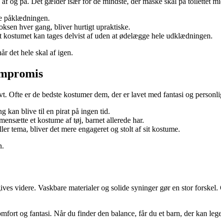
af og på. Det gælder især for de mindste, der måske skal på toilettet mid
re påklædningen.
ksen hver gang, bliver hurtigt upraktiske.
, at kostumet kan tages delvist af uden at ødelægge hele udklædningen.
år det hele skal af igen.
ompromis
vt. Ofte er de bedste kostumer dem, der er lavet med fantasi og personl
 kan blive til en pirat på ingen tid.
nsætte et kostume af tøj, barnet allerede har.
ller tema, bliver det mere engageret og stolt af sit kostume.
n.
gives videre. Vaskbare materialer og solide syninger gør en stor forske
rt og fantasi. Når du finder den balance, får du et barn, der kan lege frit