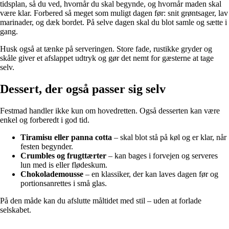
tidsplan, så du ved, hvornår du skal begynde, og hvornår maden skal
være klar. Forbered så meget som muligt dagen før: snit grøntsager, lav
marinader, og dæk bordet. På selve dagen skal du blot samle og sætte i
gang.
Husk også at tænke på serveringen. Store fade, rustikke gryder og
skåle giver et afslappet udtryk og gør det nemt for gæsterne at tage
selv.
Dessert, der også passer sig selv
Festmad handler ikke kun om hovedretten. Også desserten kan være
enkel og forberedt i god tid.
Tiramisu eller panna cotta
– skal blot stå på køl og er klar, når
festen begynder.
Crumbles og frugttærter
– kan bages i forvejen og serveres
lun med is eller flødeskum.
Chokolademousse
– en klassiker, der kan laves dagen før og
portionsanrettes i små glas.
På den måde kan du afslutte måltidet med stil – uden at forlade
selskabet.