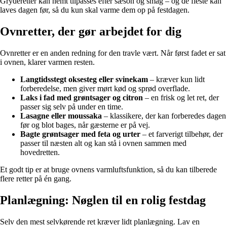
Gryderetter kan nemt tilpasses efter sæson og smag – og de fleste kan
laves dagen før, så du kun skal varme dem op på festdagen.
Ovnretter, der gør arbejdet for dig
Ovnretter er en anden redning for den travle vært. Når først fadet er sat
i ovnen, klarer varmen resten.
Langtidsstegt oksesteg eller svinekam
– kræver kun lidt
forberedelse, men giver mørt kød og sprød overflade.
Laks i fad med grøntsager og citron
– en frisk og let ret, der
passer sig selv på under en time.
Lasagne eller moussaka
– klassikere, der kan forberedes dagen
før og blot bages, når gæsterne er på vej.
Bagte grøntsager med feta og urter
– et farverigt tilbehør, der
passer til næsten alt og kan stå i ovnen sammen med
hovedretten.
Et godt tip er at bruge ovnens varmluftsfunktion, så du kan tilberede
flere retter på én gang.
Planlægning: Nøglen til en rolig festdag
Selv den mest selvkørende ret kræver lidt planlægning. Lav en