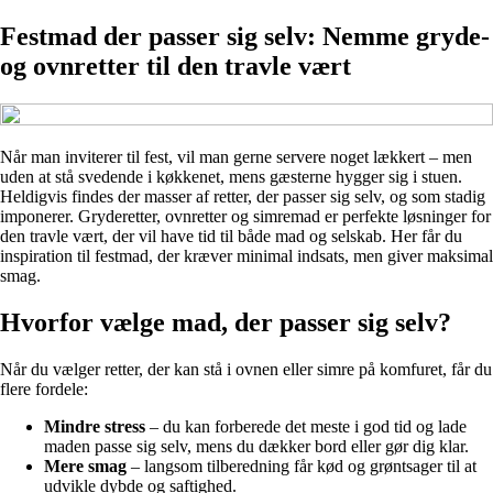
Festmad der passer sig selv: Nemme gryde-
og ovnretter til den travle vært
Når man inviterer til fest, vil man gerne servere noget lækkert – men
uden at stå svedende i køkkenet, mens gæsterne hygger sig i stuen.
Heldigvis findes der masser af retter, der passer sig selv, og som stadig
imponerer. Gryderetter, ovnretter og simremad er perfekte løsninger for
den travle vært, der vil have tid til både mad og selskab. Her får du
inspiration til festmad, der kræver minimal indsats, men giver maksimal
smag.
Hvorfor vælge mad, der passer sig selv?
Når du vælger retter, der kan stå i ovnen eller simre på komfuret, får du
flere fordele:
Mindre stress
– du kan forberede det meste i god tid og lade
maden passe sig selv, mens du dækker bord eller gør dig klar.
Mere smag
– langsom tilberedning får kød og grøntsager til at
udvikle dybde og saftighed.