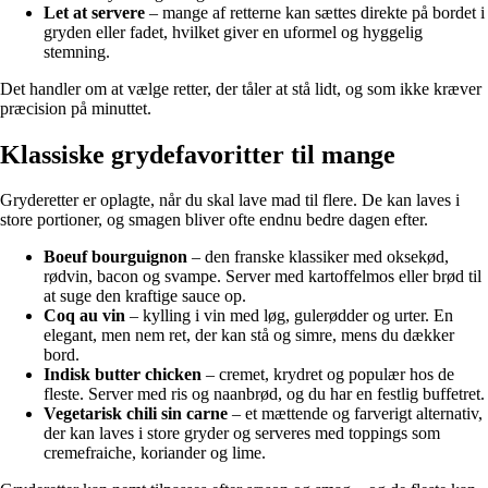
Let at servere
– mange af retterne kan sættes direkte på bordet i
gryden eller fadet, hvilket giver en uformel og hyggelig
stemning.
Det handler om at vælge retter, der tåler at stå lidt, og som ikke kræver
præcision på minuttet.
Klassiske grydefavoritter til mange
Gryderetter er oplagte, når du skal lave mad til flere. De kan laves i
store portioner, og smagen bliver ofte endnu bedre dagen efter.
Boeuf bourguignon
– den franske klassiker med oksekød,
rødvin, bacon og svampe. Server med kartoffelmos eller brød til
at suge den kraftige sauce op.
Coq au vin
– kylling i vin med løg, gulerødder og urter. En
elegant, men nem ret, der kan stå og simre, mens du dækker
bord.
Indisk butter chicken
– cremet, krydret og populær hos de
fleste. Server med ris og naanbrød, og du har en festlig buffetret.
Vegetarisk chili sin carne
– et mættende og farverigt alternativ,
der kan laves i store gryder og serveres med toppings som
cremefraiche, koriander og lime.