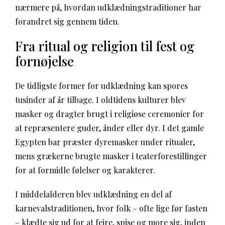
nærmere på, hvordan udklædningstraditioner har
forandret sig gennem tiden.
Fra ritual og religion til fest og
fornøjelse
De tidligste former for udklædning kan spores
tusinder af år tilbage. I oldtidens kulturer blev
masker og dragter brugt i religiøse ceremonier for
at repræsentere guder, ånder eller dyr. I det gamle
Egypten bar præster dyremasker under ritualer,
mens grækerne brugte masker i teaterforestillinger
for at formidle følelser og karakterer.
I middelalderen blev udklædning en del af
karnevalstraditionen, hvor folk – ofte lige før fasten
– klædte sig ud for at fejre, spise og more sig, inden